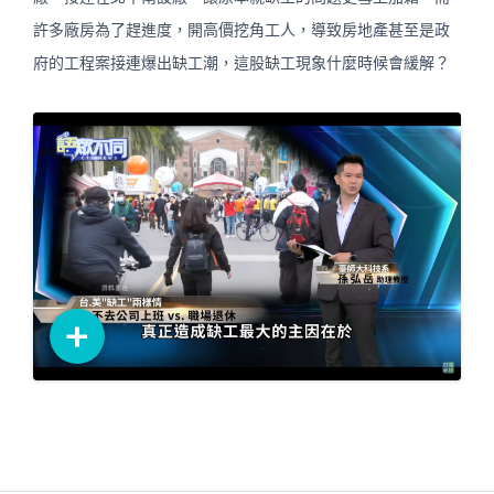
許多廠房為了趕進度，開高價挖角工人，導致房地產甚至是政
府的工程案接連爆出缺工潮，這股缺工現象什麼時候會緩解？