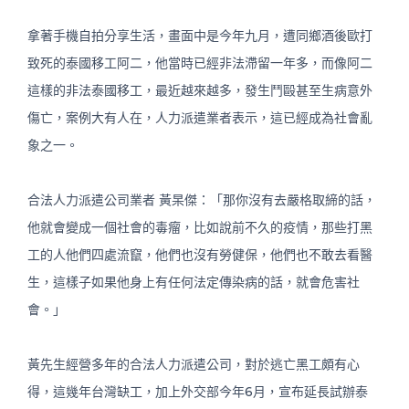
拿著手機自拍分享生活，畫面中是今年九月，遭同鄉酒後歐打
致死的泰國移工阿二，他當時已經非法滯留一年多，而像阿二
這樣的非法泰國移工，最近越來越多，發生鬥毆甚至生病意外
傷亡，案例大有人在，人力派遣業者表示，這已經成為社會亂
象之一。
合法人力派遣公司業者 黃杲傑：「那你沒有去嚴格取締的話，
他就會變成一個社會的毒瘤，比如說前不久的疫情，那些打黑
工的人他們四處流竄，他們也沒有勞健保，他們也不敢去看醫
生，這樣子如果他身上有任何法定傳染病的話，就會危害社
會。」
黃先生經營多年的合法人力派遣公司，對於逃亡黑工頗有心
得，這幾年台灣缺工，加上外交部今年6月，宣布延長試辦泰