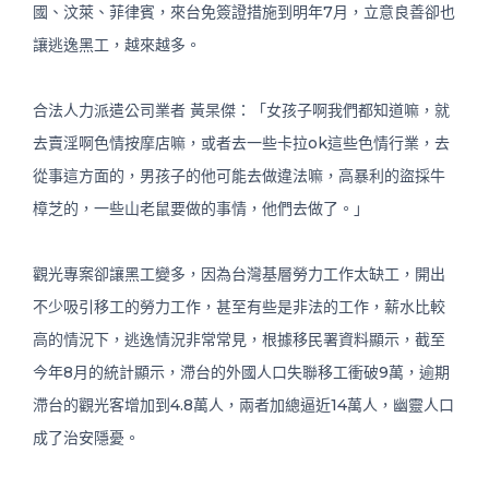
國、汶萊、菲律賓，來台免簽證措施到明年7月，立意良善卻也
讓逃逸黑工，越來越多。
合法人力派遣公司業者 黃杲傑：「女孩子啊我們都知道嘛，就
去賣淫啊色情按摩店嘛，或者去一些卡拉ok這些色情行業，去
從事這方面的，男孩子的他可能去做違法嘛，高暴利的盜採牛
樟芝的，一些山老鼠要做的事情，他們去做了。」
觀光專案卻讓黑工變多，因為台灣基層勞力工作太缺工，開出
不少吸引移工的勞力工作，甚至有些是非法的工作，薪水比較
高的情況下，逃逸情況非常常見，根據移民署資料顯示，截至
今年8月的統計顯示，滯台的外國人口失聯移工衝破9萬，逾期
滯台的觀光客增加到4.8萬人，兩者加總逼近14萬人，幽靈人口
成了治安隱憂。