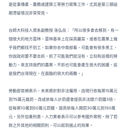
是從事傳產、農務或建築工等勞力密集工作，尤其是第三類逾
期滯留情況非常常見。
台師大科技人資系副教授 孫弘岳：「所以很多會去移到，有一
個很大的地方雲林，雲林基本上在採高麗菜，或者在農業上幾
乎我們都找不到工，如果你去中南部看，可能會有很多黑工，
你說政府要不要去抓，抓了可能我們就沒有，立刻有這樣的勞
動力，來支持我們的農業，不抓也可能會產生很大的困擾，這
是我們台灣現在，在面臨的很大的兩難。」
勞動部官網表示，未來將針對非法僱用，由現行依每案15萬元
到75萬元裁罰，改成依每人計罰還會提高非法媒介罰鍰3倍，
從每案10萬到50萬元罰鍰，提高依每人開罰30萬元到150萬
元，另外加重刑責，人力業者表示可以參考國外案例，除了罰
款之外其他的相關罰則，可以起到遏止的效果。