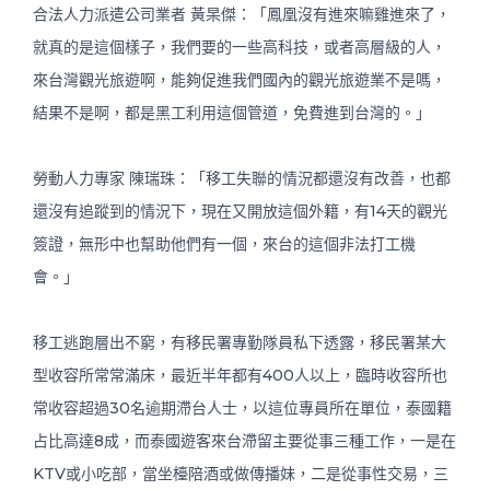
合法人力派遣公司業者 黃杲傑：「鳳凰沒有進來嘛雞進來了，
就真的是這個樣子，我們要的一些高科技，或者高層級的人，
來台灣觀光旅遊啊，能夠促進我們國內的觀光旅遊業不是嗎，
結果不是啊，都是黑工利用這個管道，免費進到台灣的。」
勞動人力專家 陳瑞珠：「移工失聯的情況都還沒有改善，也都
還沒有追蹤到的情況下，現在又開放這個外籍，有14天的觀光
簽證，無形中也幫助他們有一個，來台的這個非法打工機
會。」
移工逃跑層出不窮，有移民署專勤隊員私下透露，移民署某大
型收容所常常滿床，最近半年都有400人以上，臨時收容所也
常收容超過30名逾期滯台人士，以這位專員所在單位，泰國籍
占比高達8成，而泰國遊客來台滯留主要從事三種工作，一是在
KTV或小吃部，當坐檯陪酒或做傳播妹，二是從事性交易，三