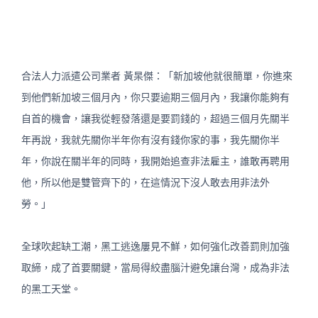
合法人力派遣公司業者 黃杲傑：「新加坡他就很簡單，你進來
到他們新加坡三個月內，你只要逾期三個月內，我讓你能夠有
自首的機會，讓我從輕發落還是要罰錢的，超過三個月先關半
年再說，我就先關你半年你有沒有錢你家的事，我先關你半
年，你說在關半年的同時，我開始追查非法雇主，誰敢再聘用
他，所以他是雙管齊下的，在這情況下沒人敢去用非法外
勞。」
全球吹起缺工潮，黑工逃逸屢見不鮮，如何強化改善罰則加強
取締，成了首要關鍵，當局得絞盡腦汁避免讓台灣，成為非法
的黑工天堂。